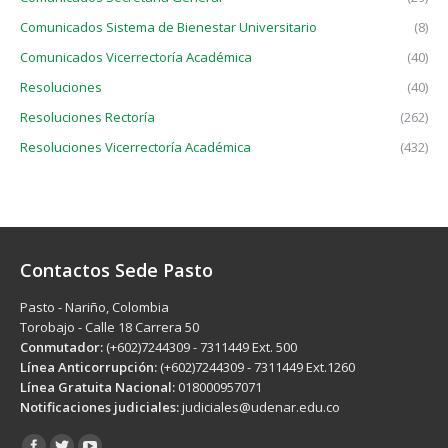
Comunicados Sistema de Bienestar Universitario
(8)
Comunicados Vicerrectoría Académica
(40)
Resoluciones
(40)
Resoluciones Rectoría
(262)
Resoluciones Vicerrectoría Académica
(432)
Contactos Sede Pasto
Pasto - Nariño, Colombia
Torobajo - Calle 18 Carrera 50
Conmutador:
(+602)7244309 - 7311449 Ext. 500
Línea Anticorrupción:
(+602)7244309 - 7311449 Ext.1260
Línea Gratuita Nacional:
018000957071
Notificaciones judiciales:
judiciales@udenar.edu.co
Encuéntranos en: