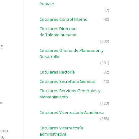
Puntaje
(7)
Circulares Control Interno
(40)
Circulares Dirección
de Talento humano
(309)
DE
Circulares Oficina de Planeación y
Desarrollo
(101)
Circulares Rectoría
(32)
Circulares Secretaría General
(10)
Circulares Servicios Generales y
Mantenimiento
as
(123)
Circulares Vicerrectoría Académica
(285)
Circulares Vicerrectoría
 sólo
administrativa
ra,