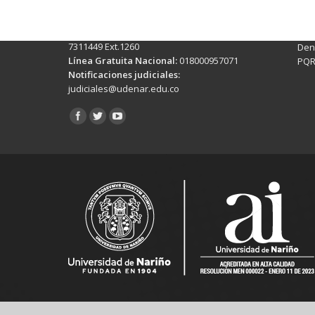
Conmutador:
(+602)7244309 - 7311449
Ext. 500
Sis
Línea Anticorrupción:
(+602)7244309 -
Rec
7311449 Ext.1260
Denu
Línea Gratuita Nacional:
018000957071
PQR
Notificaciones judiciales:
judiciales@udenar.edu.co
Encuéntranos en: