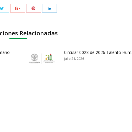
ciones Relacionadas
umano
Circular 0028 de 2026 Talento Hu
julio 21, 2026
ación y Contacto
Intenciones de Contratación
nsparencia y acceso a
Rendición de Cuentas
rmación pública