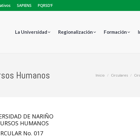
ativos
SAPIENS
PQRSD’F
La Universidad
Regionalización
Formación
ursos Humanos
Estás aquí:
Inicio
Circulares
Cir
ERSIDAD DE NARIÑO
CURSOS HUMANOS
IRCULAR No. 017