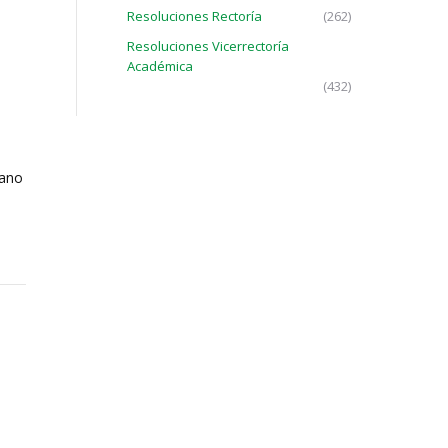
Resoluciones Rectoría
(262)
Resoluciones Vicerrectoría
Académica
(432)
mano
Normativa
Preguntas Frecuentes