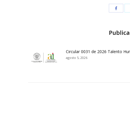
Publica
Circular 0031 de 2026 Talento H
agosto 5, 2026
Contactos Sede Pasto
Ubic
Pasto - Nariño, Colombia
Tra
Torobajo - Calle 18 Carrera 50
info