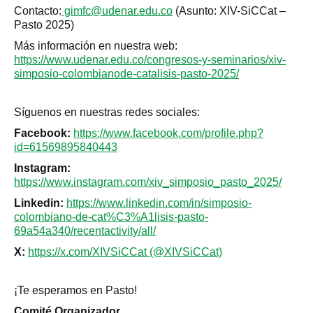
Contacto:
gimfc@udenar.edu.co
(Asunto: XIV-SiCCat –
Pasto 2025)
Más información en nuestra web:
https://www.udenar.edu.co/congresos-y-seminarios/xiv-
simposio-colombianode-catalisis-pasto-2025/
Síguenos en nuestras redes sociales:
Facebook:
https://www.facebook.com/profile.php?
id=61569895840443
Instagram:
https://www.instagram.com/xiv_simposio_pasto_2025/
Linkedin:
https://www.linkedin.com/in/simposio-
colombiano-de-cat%C3%A1lisis-pasto-
69a54a340/recentactivity/all/
X:
https://x.com/XIVSiCCat (@XIVSiCCat)
¡Te esperamos en Pasto!
Comité Organizador