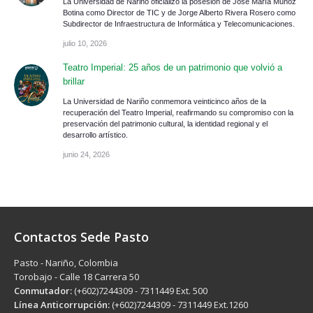
La Universidad de Nariño oficializó la posesión de José María Muñoz
Botina como Director de TIC y de Jorge Alberto Rivera Rosero como
Subdirector de Infraestructura de Informática y Telecomunicaciones.
julio 10, 2026
Teatro Imperial: 25 años de un patrimonio que volvió a
brillar
La Universidad de Nariño conmemora veinticinco años de la
recuperación del Teatro Imperial, reafirmando su compromiso con la
preservación del patrimonio cultural, la identidad regional y el
desarrollo artístico.
junio 24, 2026
Contactos Sede Pasto
Pasto - Nariño, Colombia
Torobajo - Calle 18 Carrera 50
Conmutador:
(+602)7244309 - 7311449 Ext. 500
Línea Anticorrupción:
(+602)7244309 - 7311449 Ext.1260