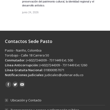
preservación del patrimonio cultural, la identidad regional y el
desarrollo artístico.
junio 24, 2026
Contactos Sede Pasto
Pasto - Nariño, Colombia
Torobajo - Calle 18 Carrera 50
Conmutador:
(+602)7244309 - 7311449 Ext. 500
Línea Anticorrupción:
(+602)7244309 - 7311449 Ext.1260
Línea Gratuita Nacional:
018000957071
Notificaciones judiciales:
judiciales@udenar.edu.co
Encuéntranos en:
Ubicación y Contacto