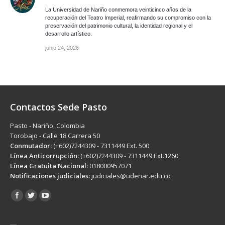
La Universidad de Nariño conmemora veinticinco años de la
recuperación del Teatro Imperial, reafirmando su compromiso con la
preservación del patrimonio cultural, la identidad regional y el
desarrollo artístico.
junio 24, 2026
Contactos Sede Pasto
Pasto - Nariño, Colombia
Torobajo - Calle 18 Carrera 50
Conmutador:
(+602)7244309 - 7311449 Ext. 500
Línea Anticorrupción:
(+602)7244309 - 7311449 Ext.1260
Línea Gratuita Nacional:
018000957071
Notificaciones judiciales:
judiciales@udenar.edu.co
Encuéntranos en: