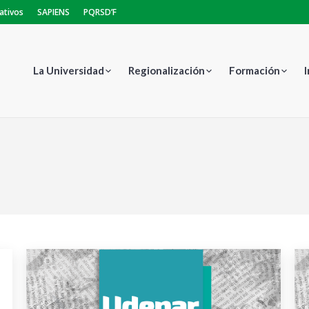
ativos
SAPIENS
PQRSD’F
La Universidad
Regionalización
Formación
E