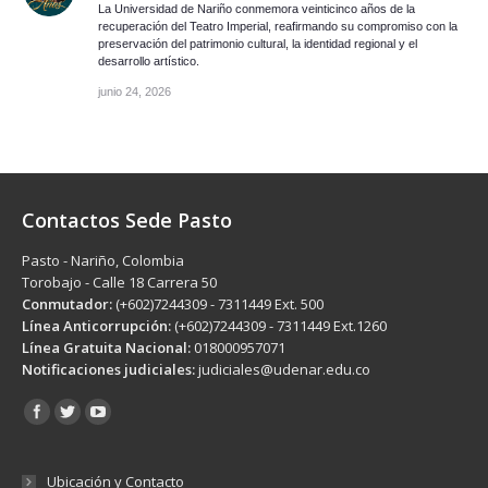
La Universidad de Nariño conmemora veinticinco años de la
recuperación del Teatro Imperial, reafirmando su compromiso con la
preservación del patrimonio cultural, la identidad regional y el
desarrollo artístico.
junio 24, 2026
Contactos Sede Pasto
Pasto - Nariño, Colombia
Torobajo - Calle 18 Carrera 50
Conmutador:
(+602)7244309 - 7311449 Ext. 500
Línea Anticorrupción:
(+602)7244309 - 7311449 Ext.1260
Línea Gratuita Nacional:
018000957071
Notificaciones judiciales:
judiciales@udenar.edu.co
Encuéntranos en:
Ubicación y Contacto