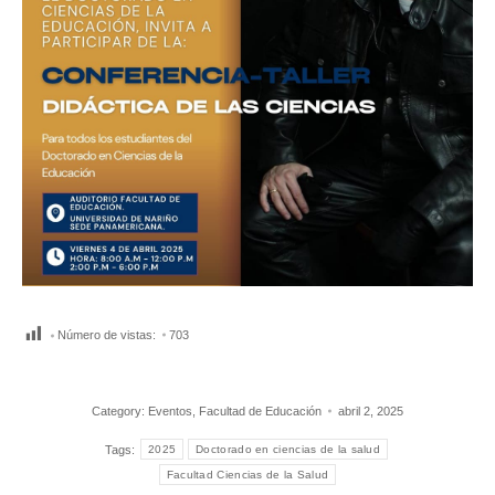
Número de vistas:
703
Category:
Eventos
,
Facultad de Educación
abril 2, 2025
Tags:
2025
Doctorado en ciencias de la salud
Facultad Ciencias de la Salud