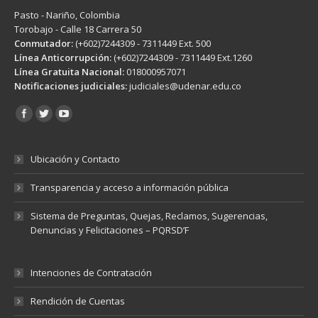
Pasto - Nariño, Colombia
Torobajo - Calle 18 Carrera 50
Conmutador:
(+602)7244309 - 7311449 Ext. 500
Línea Anticorrupción:
(+602)7244309 - 7311449 Ext.1260
Línea Gratuita Nacional:
018000957071
Notificaciones judiciales:
judiciales@udenar.edu.co
Encuéntranos en:
Ubicación y Contacto
Transparencia y acceso a información pública
Sistema de Preguntas, Quejas, Reclamos, Sugerencias,
Denuncias y Felicitaciones – PQRSD’F
Intenciones de Contratación
Rendición de Cuentas