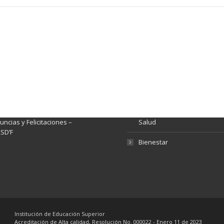
ación y Contacto
Intenciones de Contratación
nsparencia y acceso a
Rendición de Cuentas
rmación pública
Gestión de Calidad
tema de Preguntas, Quejas,
lamos, Sugerencias,
Fondo de Seguridad Social 
ncias y Felicitaciones –
Salud
SD’F
Bienestar
Institución de Educación Superior
Acreditación de Alta calidad, Resolución No. 000022 - Enero 11 de 2023