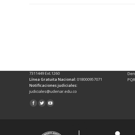
Contactos Sede Pasto
Ubic
Pasto - Nariño, Colombia
Tra
Torobajo - Calle 18 Carrera 50
info
Conmutador:
(+602)7244309 - 7311449
Ext. 500
Sis
Línea Anticorrupción:
(+602)7244309 -
Rec
7311449 Ext.1260
Denu
Línea Gratuita Nacional:
018000957071
PQR
Notificaciones judiciales:
judiciales@udenar.edu.co
Encuéntranos en: