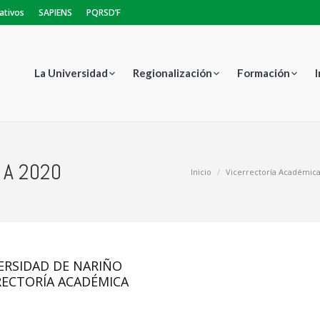
ativos
SAPIENS
PQRSD’F
La Universidad
Regionalización
Formación
 A 2020
Estás aquí:
Inicio
Vicerrectoría Académic
ERSIDAD DE NARIÑO
RECTORÍA ACADÉMICA