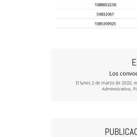
1088653238
59832067
1085309925
E
Los convo
El lunes 2 de marzo de 2020, e
Administrativo, P
PUBLICA