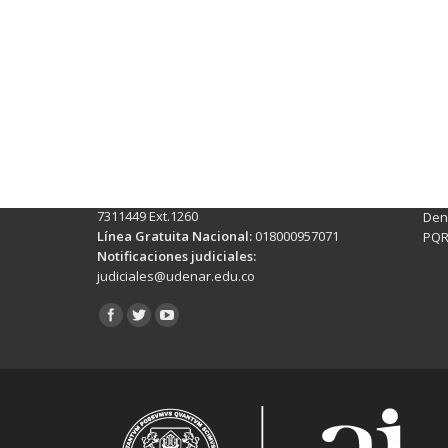
Contactos Sede Pasto
Ubic
Pasto - Nariño, Colombia
Tra
Torobajo - Calle 18 Carrera 50
info
Conmutador:
(+602)7244309 - 7311449
Ext. 500
Sis
Línea Anticorrupción:
(+602)7244309 -
Rec
7311449 Ext.1260
Denu
Línea Gratuita Nacional:
018000957071
PQR
Notificaciones judiciales:
judiciales@udenar.edu.co
Encuéntranos en: