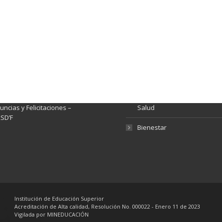
ación y Contacto
Intenciones de Contratación
nsparencia y acceso a
Rendición de Cuentas
rmación pública
Gestión de Calidad
tema de Preguntas, Quejas,
lamos, Sugerencias,
Fondo de Seguridad Social 
ncias y Felicitaciones –
Salud
SD’F
Bienestar
Institución de Educación Superior
Acreditación de Alta calidad, Resolución No. 000022 - Enero 11 de 2023
Vigilada por MINEDUCACIÓN