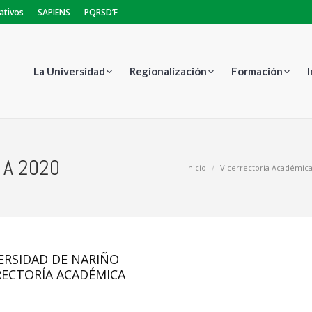
ativos
SAPIENS
PQRSD’F
La Universidad
Regionalización
Formación
 A 2020
Estás aquí:
Inicio
Vicerrectoría Académic
ERSIDAD DE NARIÑO
RECTORÍA ACADÉMICA