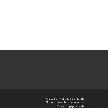
Normativa
Preguntas Frecuentes
Política de tratamiento de datos
personales
en
© 2026 Universidad de Nariño
Algunos derechos reservados.
Contacto página web: