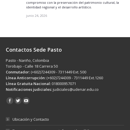
compromiso con la preservación del patrimonio cultural, la
identidad regional y el desarrollo artístico.
junio 24, 2026
Contactos Sede Pasto
Pasto - Nariño, Colombia
Torobajo - Calle 18 Carrera 50
Conmutador:
(+602)7244309 - 7311449 Ext. 500
Línea Anticorrupción:
(+602)7244309 - 7311449 Ext.1260
Línea Gratuita Nacional:
018000957071
Notificaciones judiciales:
judiciales@udenar.edu.co
Encuéntranos en:
Ubicación y Contacto