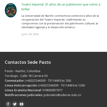
Teatro Imperial: 25 años de un patrimonio que volvió a
brillar
La Universidad de Nariño conmemora veinticinco años de la
recuperación del Teatro Imperial, reafirmando su
compromiso con la preservación del patrimonio cultural, la
identidad regional y el desarrollo artístico.
junio 24, 2026
Contactos Sede Pasto
Pasto - Nariño, Colombia
Torobajo - Calle 18 Carrera 50
Conmutador:
(+602)7244309 - 7311449 Ext. 500
Línea Anticorrupción:
(+602)7244309 - 7311449 Ext.1260
Línea Gratuita Nacional:
018000957071
Notificaciones judiciales:
judiciales@udenar.edu.co
Encuéntranos en: