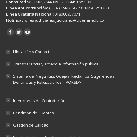
Conmutador:
(+602)7244309 - 7311449 Ext. 500
Línea Anticorrupción:
(+602)7244309 - 7311449 Ext.1260
Línea Gratuita Nacional:
018000957071
Notificaciones judiciales:
judiciales@udenar.edu.co
Encuéntranos en:
Ubicación y Contacto
Transparencia y acceso a información pública
Sistema de Preguntas, Quejas, Reclamos, Sugerencias,
Denuncias y Felicitaciones – PQRSD’F
Intenciones de Contratación
Rendición de Cuentas
Gestión de Calidad