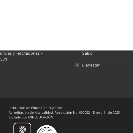
ación y Contacto
Intenciones de Contratación
nsparencia y acceso a
Rendición de Cuentas
rmación pública
Gestión de Calidad
tema de Preguntas, Quejas,
lamos, Sugerencias,
Fondo de Seguridad Social 
ncias y Felicitaciones –
Salud
SD’F
Bienestar
Institución de Educación Superior
Acreditación de Alta calidad, Resolución No. 000022 - Enero 11 de 2023
Vigilada por MINEDUCACIÓN