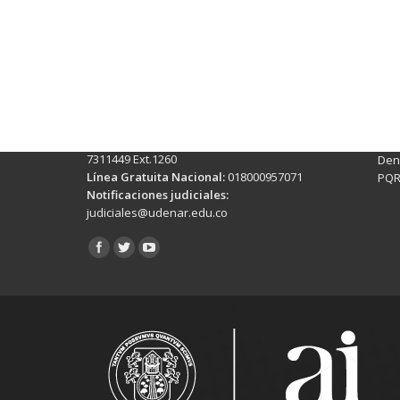
Contactos Sede Pasto
Ubic
Pasto - Nariño, Colombia
Tra
Torobajo - Calle 18 Carrera 50
info
Conmutador:
(+602)7244309 - 7311449
Ext. 500
Sis
Línea Anticorrupción:
(+602)7244309 -
Rec
7311449 Ext.1260
Denu
Línea Gratuita Nacional:
018000957071
PQR
Notificaciones judiciales:
judiciales@udenar.edu.co
Encuéntranos en: