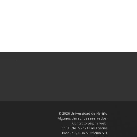
Normativa
Preguntas Frecuentes
Política de tratamiento de datos
personales
en
© 2026 Universidad de Nariño
Algunos derechos reservados.
Contacto página web:
Cr. 33 No. 5 - 121 Las Acacias
Bloque 5, Piso 5, Oficina 501