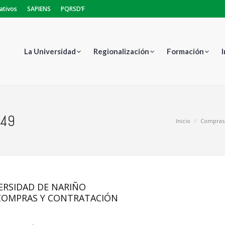
ativos
SAPIENS
PQRSD’F
La Universidad
Regionalización
Formación
349
Estás aquí:
Inicio
Compras 
ERSIDAD DE NARIÑO
 COMPRAS Y CONTRATACIÓN