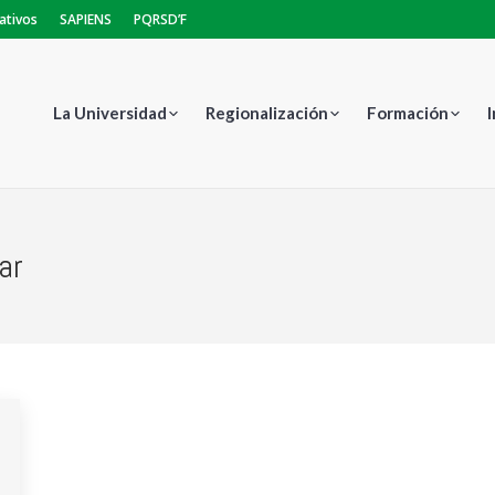
ativos
SAPIENS
PQRSD’F
La Universidad
Regionalización
Formación
ar
Estás aquí: