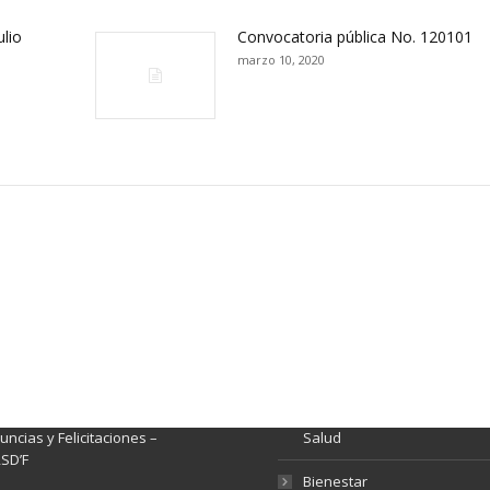
ulio
Convocatoria pública No. 120101
marzo 10, 2020
ación y Contacto
Intenciones de Contratación
nsparencia y acceso a
Rendición de Cuentas
rmación pública
Gestión de Calidad
tema de Preguntas, Quejas,
lamos, Sugerencias,
Fondo de Seguridad Social 
ncias y Felicitaciones –
Salud
SD’F
Bienestar