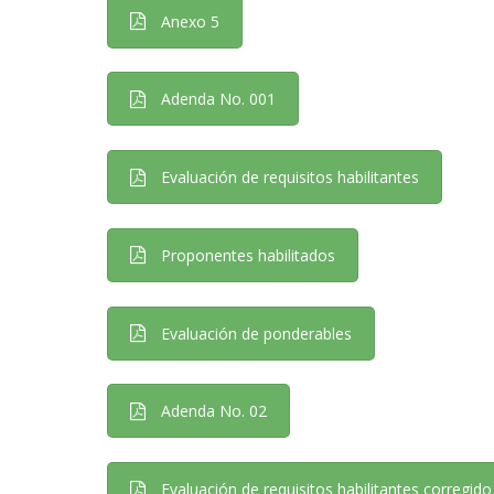
Anexo 5
Adenda No. 001
Evaluación de requisitos habilitantes
Proponentes habilitados
Evaluación de ponderables
Adenda No. 02
Evaluación de requisitos habilitantes corregido