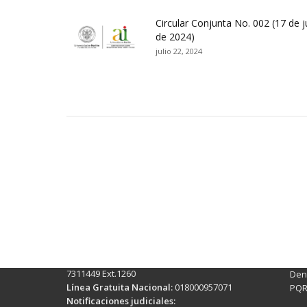
Circular Conjunta No. 002 (17 de j
de 2024)
julio 22, 2024
Contactos Sede Pasto
Ubic
Pasto - Nariño, Colombia
Tra
Torobajo - Calle 18 Carrera 50
info
Conmutador:
(+602)7244309 - 7311449
Ext. 500
Sis
Línea Anticorrupción:
(+602)7244309 -
Rec
7311449 Ext.1260
Denu
Línea Gratuita Nacional:
018000957071
PQR
Notificaciones judiciales: