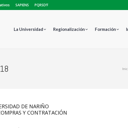
ativos
SAPIENS
PQRSD’F
La Universidad
Regionalización
Formación
318
Estás aquí:
Inic
ERSIDAD DE NARIÑO
 COMPRAS Y CONTRATACIÓN