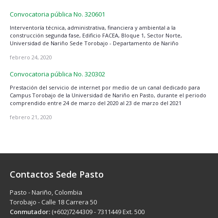
Convocatoria pública No. 320601
Interventoría técnica, administrativa, financiera y ambiental a la
construcción segunda fase, Edificio FACEA, Bloque 1, Sector Norte,
Universidad de Nariño Sede Torobajo - Departamento de Nariño
febrero 24, 2020
Convocatoria pública No. 320302
Prestación del servicio de internet por medio de un canal dedicado para
Campus Torobajo de la Universidad de Nariño en Pasto, durante el periodo
comprendido entre 24 de marzo del 2020 al 23 de marzo del 2021
febrero 21, 2020
Contactos Sede Pasto
Pasto - Nariño, Colombia
Torobajo - Calle 18 Carrera 50
Conmutador:
(+602)7244309 - 7311449 Ext. 500