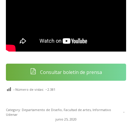
Consultar boletín de prensa
Número de vistas:
2.381
Category:
Departamento de Diseño
,
Facultad de artes
,
Informativo
Udenar
junio 25, 2020