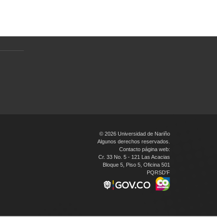
Política de tratamiento de datos
personales
en
© 2026 Universidad de Nariño
Algunos derechos reservados.
Contacto página web:
Cr. 33 No. 5 - 121 Las Acacias
Bloque 5, Piso 5, Oficina 501
PQRSD'F