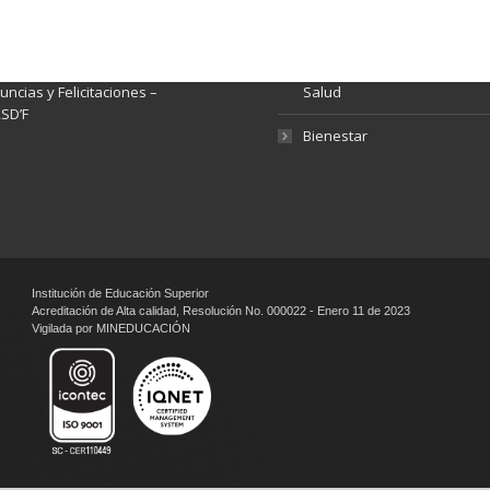
rmación pública
Gestión de Calidad
tema de Preguntas, Quejas,
lamos, Sugerencias,
Fondo de Seguridad Social 
ncias y Felicitaciones –
Salud
SD’F
Bienestar
Institución de Educación Superior
Acreditación de Alta calidad, Resolución No. 000022 - Enero 11 de 2023
Vigilada por MINEDUCACIÓN