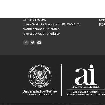
Torobajo - Calle 18 Carrera 50
info
Conmutador:
(+602)7244309 - 7311449
Ext. 500
Sis
Línea Anticorrupción:
(+602)7244309 -
Rec
7311449 Ext.1260
Denu
Línea Gratuita Nacional:
018000957071
PQR
Notificaciones judiciales:
judiciales@udenar.edu.co
Encuéntranos en: