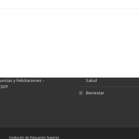
ación y Contacto
Intenciones de Contratación
nsparencia y acceso a
Rendición de Cuentas
rmación pública
Gestión de Calidad
tema de Preguntas, Quejas,
lamos, Sugerencias,
Fondo de Seguridad Social 
ncias y Felicitaciones –
Salud
SD’F
Bienestar
Institución de Educación Superior