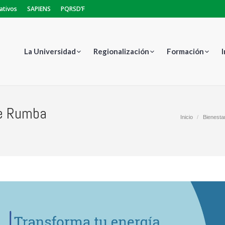
ativos
SAPIENS
PQRSD’F
La Universidad
Regionalización
Formación
de Rumba
Estás aquí:
Inicio
Bienestar