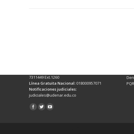
Contactos Sede Pasto
Ubic
Pasto - Nariño, Colombia
Tra
Torobajo - Calle 18 Carrera 50
info
Conmutador:
(+602)7244309 - 7311449
Ext. 500
Sis
Línea Anticorrupción:
(+602)7244309 -
Rec
7311449 Ext.1260
Denu
Línea Gratuita Nacional:
018000957071
PQR
Notificaciones judiciales:
judiciales@udenar.edu.co
Encuéntranos en: