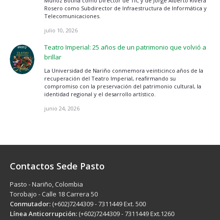
Muñoz Botina como Director de TIC y de Jorge Alberto Rivera
Rosero como Subdirector de Infraestructura de Informática y
Telecomunicaciones.
julio 10, 2026
Teatro Imperial: 25 años de un patrimonio que volvió a
brillar
La Universidad de Nariño conmemora veinticinco años de la
recuperación del Teatro Imperial, reafirmando su
compromiso con la preservación del patrimonio cultural, la
identidad regional y el desarrollo artístico.
junio 24, 2026
Contactos Sede Pasto
Pasto - Nariño, Colombia
Torobajo - Calle 18 Carrera 50
Conmutador:
(+602)7244309 - 7311449 Ext. 500
Línea Anticorrupción:
(+602)7244309 - 7311449 Ext.1260