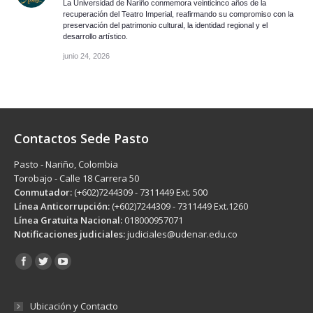
La Universidad de Nariño conmemora veinticinco años de la
recuperación del Teatro Imperial, reafirmando su compromiso con la
preservación del patrimonio cultural, la identidad regional y el
desarrollo artístico.
junio 24, 2026
Contactos Sede Pasto
Pasto - Nariño, Colombia
Torobajo - Calle 18 Carrera 50
Conmutador:
(+602)7244309 - 7311449 Ext. 500
Línea Anticorrupción:
(+602)7244309 - 7311449 Ext.1260
Línea Gratuita Nacional:
018000957071
Notificaciones judiciales:
judiciales@udenar.edu.co
Encuéntranos en:
Ubicación y Contacto