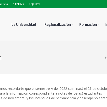
ativos
SAPIENS
PQRSD’F
La Universidad
Regionalización
Formación
n
Estás aquí:
I
mos recordarte que el semestre A del 2022 culminará el 21 de octub
tará la información correspondiente a notas de los(as) estudiantes
mes de noviembre, y los incentivos de permanencia y desempeño será
.