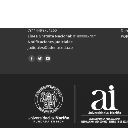
Pasto - Nariño, Colombia
Tra
Torobajo - Calle 18 Carrera 50
info
Conmutador:
(+602)7244309 - 7311449
Ext. 500
Sis
Línea Anticorrupción:
(+602)7244309 -
Rec
7311449 Ext.1260
Denu
Línea Gratuita Nacional:
018000957071
PQR
Notificaciones judiciales:
judiciales@udenar.edu.co
Encuéntranos en: