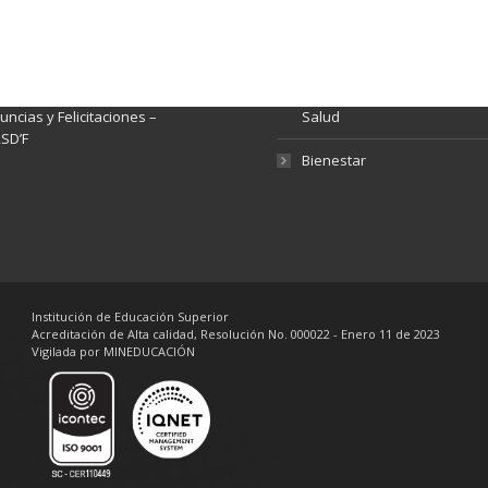
nsparencia y acceso a
Rendición de Cuentas
rmación pública
Gestión de Calidad
tema de Preguntas, Quejas,
lamos, Sugerencias,
Fondo de Seguridad Social 
ncias y Felicitaciones –
Salud
SD’F
Bienestar
Institución de Educación Superior
Acreditación de Alta calidad, Resolución No. 000022 - Enero 11 de 2023
Vigilada por MINEDUCACIÓN