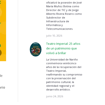
oficializó la posesión de José
María Muñoz Botina como
Director de TIC y de Jorge
Alberto Rivera Rosero como
Subdirector de
Infraestructura de
Informática y
Telecomunicaciones.
julio 10, 2026
Teatro Imperial: 25 años
de un patrimonio que
volvió a brillar
14 Feria del Libro y Temporada de Letras de P
La Universidad de Nariño
conmemora veinticinco
años de la recuperación del
Teatro Imperial,
reafirmando su compromiso
de
con la preservación del
patrimonio cultural, la
identidad regional y el
rio
desarrollo artístico.
junio 24, 2026