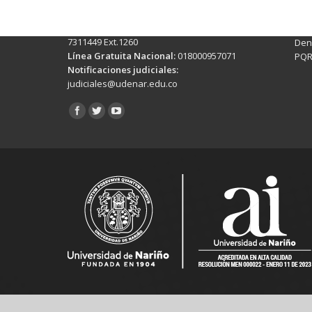
Conmutador:
(+602)7244309 - 7311449
Ext. 500
Sis
Línea Anticorrupción:
(+602)7244309 -
Rec
7311449 Ext.1260
Denu
Línea Gratuita Nacional:
018000957071
PQR
Notificaciones judiciales:
judiciales@udenar.edu.co
Encuéntranos en: