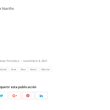
e Nariño
enar Periódico
noviembre 4, 2021
itorial
feria
libro
libros
Udenar
partir esta publicación