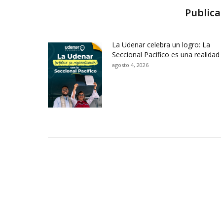
Publica
La Udenar celebra un logro: La
Seccional Pacífico es una realidad
agosto 4, 2026
Contactos Sede Pasto
Ubic
Pasto - Nariño, Colombia
Tra
Torobajo - Calle 18 Carrera 50
info