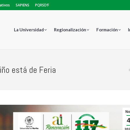
ativos
SAPIENS
PQRSD’F
La Universidad
Regionalización
Formación
riño está de Feria
Estás aquí:
No
20