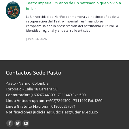
Teatro Imperial: 25 años de un patrimonio que volvió a
brillar
La Universidad de Nariño conmemora veinticinco años de la
recuperación del Teatro Imperial, reafirmando su
compromiso con la preservación del patrimonio cultural, la
identidad regional y el desarrollo artístico.
junio 24, 2026
Contactos Sede Pasto
Pasto - Nariño, Colombia
Torobajo - Calle 18 Carrera 50
Conmutador:
(+602)7244309 - 7311449 Ext. 500
Línea Anticorrupción:
(+602)7244309 - 7311449 Ext.1260
Línea Gratuita Nacional:
018000957071
Notificaciones judiciales:
judiciales@udenar.edu.co
Encuéntranos en: