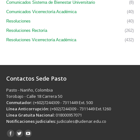
Comunicados Sistema de Bienestar Universitario
(8)
Comunicados Vicerrectoría Académica
(40)
Resoluciones
(40)
Resoluciones Rectoría
(262)
Resoluciones Vicerrectoría Académica
(432)
Contactos Sede Pasto
Pasto - Nariño, Colombia
Torobajo - Calle 18 Carrera 50
Conmutador:
(+602)7244309 - 7311449 Ext. 500
Línea Anticorrupción:
(+602)7244309 - 7311449 Ext.1260
Línea Gratuita Nacional:
018000957071
Notificaciones judiciales:
judiciales@udenar.edu.co
Encuéntranos en: