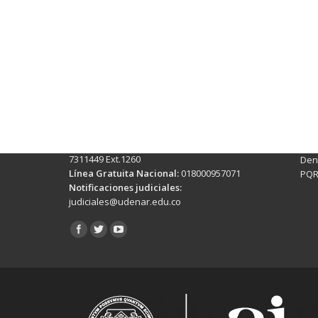
Contactos Sede Pasto
Ubic
Pasto - Nariño, Colombia
Tra
Torobajo - Calle 18 Carrera 50
info
Conmutador:
(+602)7244309 - 7311449
Ext. 500
Sis
Línea Anticorrupción:
(+602)7244309 -
Rec
7311449 Ext.1260
Denu
Línea Gratuita Nacional:
018000957071
PQR
Notificaciones judiciales:
judiciales@udenar.edu.co
Encuéntranos en: