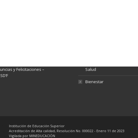
ación y Contacto
Intenciones de Contratación
nsparencia y acceso a
Rendición de Cuentas
rmación pública
Gestión de Calidad
tema de Preguntas, Quejas,
lamos, Sugerencias,
Fondo de Seguridad Social 
ncias y Felicitaciones –
Salud
SD’F
Bienestar
Institución de Educación Superior
Acreditación de Alta calidad, Resolución No. 000022 - Enero 11 de 2023
Vigilada por MINEDUCACIÓN