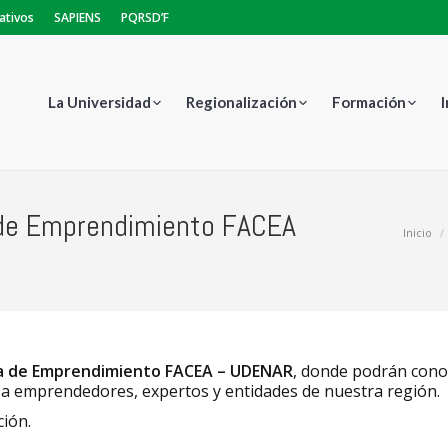
ativos
SAPIENS
PQRSD’F
La Universidad
Regionalización
Formación
 de Emprendimiento FACEA
Estás aquí:
Inicio
ia de Emprendimiento FACEA – UDENAR
, donde podrán cono
 a emprendedores, expertos y entidades de nuestra región.
ión.