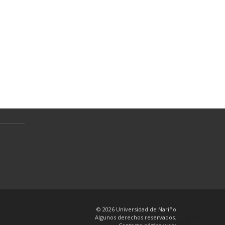
Normativa
Preguntas Frecuentes
Política de tratamiento de datos
personales
en
© 2026 Universidad de Nariño
Algunos derechos reservados.