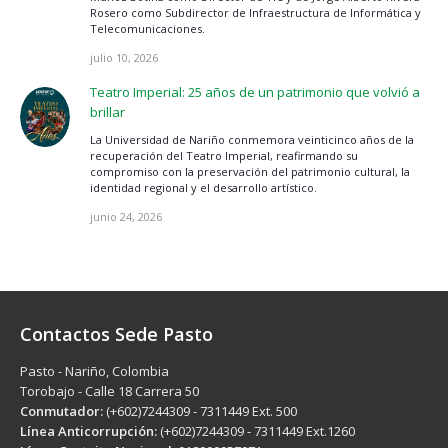
Rosero como Subdirector de Infraestructura de Informática y
Telecomunicaciones.
julio 10, 2026
Teatro Imperial: 25 años de un patrimonio que volvió a
brillar
La Universidad de Nariño conmemora veinticinco años de la
recuperación del Teatro Imperial, reafirmando su
compromiso con la preservación del patrimonio cultural, la
identidad regional y el desarrollo artístico.
junio 24, 2026
Contactos Sede Pasto
Pasto - Nariño, Colombia
Torobajo - Calle 18 Carrera 50
Conmutador:
(+602)7244309 - 7311449 Ext. 500
Línea Anticorrupción:
(+602)7244309 - 7311449 Ext.1260