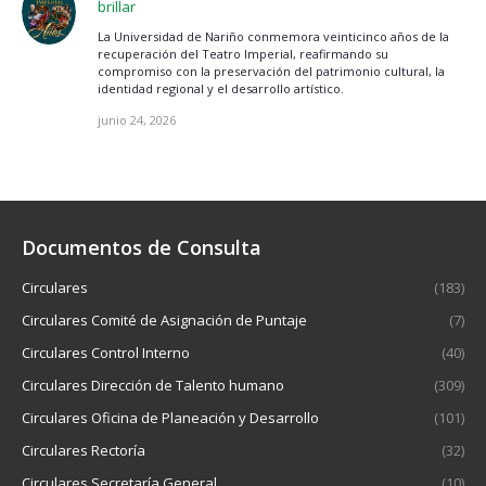
brillar
La Universidad de Nariño conmemora veinticinco años de la
recuperación del Teatro Imperial, reafirmando su
compromiso con la preservación del patrimonio cultural, la
identidad regional y el desarrollo artístico.
junio 24, 2026
Documentos de Consulta
Circulares
(183)
Circulares Comité de Asignación de Puntaje
(7)
Circulares Control Interno
(40)
Circulares Dirección de Talento humano
(309)
Circulares Oficina de Planeación y Desarrollo
(101)
Circulares Rectoría
(32)
Circulares Secretaría General
(10)