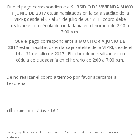
Que el pago correspondiente a
SUBSIDIO DE VIVIENDA
MAYO
Y JUNIO DE 2017
están habilitados en la caja satélite
de
la
VIPRI;
de
sde el 07 al 31
de
Julio
de
2017. El cobro
de
be
realizarse con cédula
de
ciudadanía en el horario
de
2:00 a
7:00 p.m.
Que el pago correspondiente a
MONITORIA
JUNIO DE
2017
están habilitados en la caja satélite
de
la VIPRI;
de
sde el
14 al 31
de
Julio
de
2017. El cobro
de
be realizarse con
cédula
de
ciudadanía en el horario
de
2:00 a 7:00 p.m.
De no realizar el cobro a tiempo por favor acercarse a
Tesorería.
Número de vistas:
1.619
Category:
Bienestar Universitario - Noticias
,
Estudiantes
,
Promocion -
Noticias