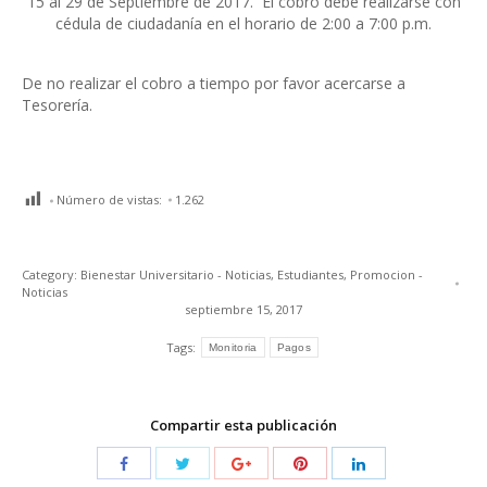
15 al 29
de
Septiembre
de
2017. El cobro
de
be realizarse con
cédula
de
ciudadanía en el horario
de
2:00 a 7:00 p.m.
De no realizar el cobro a tiempo por favor acercarse a
Tesorería.
Número de vistas:
1.262
Category:
Bienestar Universitario - Noticias
,
Estudiantes
,
Promocion -
Noticias
septiembre 15, 2017
Tags:
Monitoria
Pagos
Compartir esta publicación