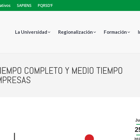
ativos
SAPIENS
PQRSD’F
La Universidad
Regionalización
Formación
IEMPO COMPLETO Y MEDIO TIEMPO
Estás 
EMPRESAS
Ju
2
20