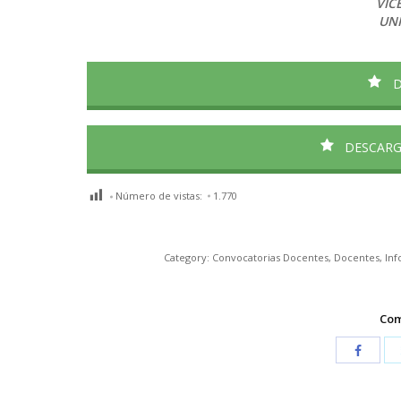
VIC
UNI
D
DESCARG
Número de vistas:
1.770
Category:
Convocatorias Docentes
,
Docentes
,
Inf
Com