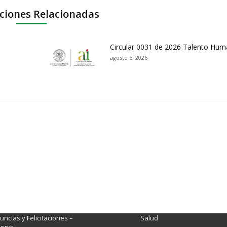
ciones Relacionadas
Circular 0031 de 2026 Talento Hu
agosto 5, 2026
ación y Contacto
Intenciones de Contratación
nsparencia y acceso a
Rendición de Cuentas
rmación pública
Gestión de Calidad
tema de Preguntas, Quejas,
lamos, Sugerencias,
Fondo de Seguridad Social 
ncias y Felicitaciones –
Salud