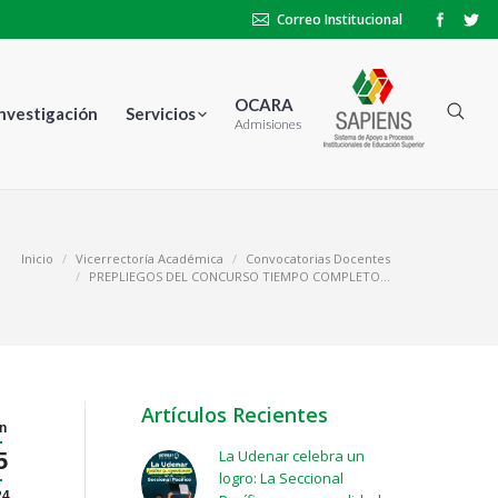
Correo Institucional
OCARA
Investigación
Servicios
Admisiones
aquí:
Inicio
Vicerrectoría Académica
Convocatorias Docentes
PREPLIEGOS DEL CONCURSO TIEMPO COMPLETO…
Artículos Recientes
n
La Udenar celebra un
5
logro: La Seccional
24