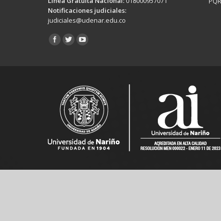
Línea Gratuita Nacional:
018000957071
PQR
Notificaciones judiciales:
judiciales@udenar.edu.co
Encuéntranos en: