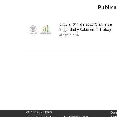
Publica
Circular 011 de 2026 Oficina de
Seguridad y Salud en el Trabajo
agosto 7, 2026
Contactos Sede Pasto
Ubic
Pasto - Nariño, Colombia
Tra
Torobajo - Calle 18 Carrera 50
info
Conmutador:
(+602)7244309 - 7311449
Ext. 500
Sis
Línea Anticorrupción:
(+602)7244309 -
Rec
7311449 Ext.1260
Denu