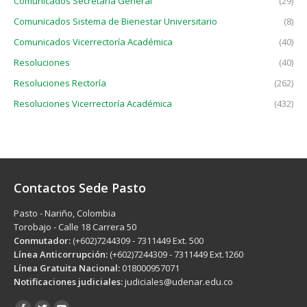
Comunicados Secretaría General
(29)
Comunicados Sistema de Bienestar Universitario
(8)
Comunicados Vicerrectoría Académica
(40)
Resoluciones
(40)
Resoluciones Rectoría
(262)
Resoluciones Vicerrectoría Académica
(432)
Contactos Sede Pasto
Pasto - Nariño, Colombia
Torobajo - Calle 18 Carrera 50
Conmutador:
(+602)7244309 - 7311449 Ext. 500
Línea Anticorrupción:
(+602)7244309 - 7311449 Ext.1260
Línea Gratuita Nacional:
018000957071
Notificaciones judiciales:
judiciales@udenar.edu.co
Encuéntranos en: