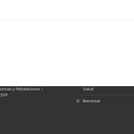
ación y Contacto
Intenciones de Contratación
nsparencia y acceso a
Rendición de Cuentas
rmación pública
Gestión de Calidad
tema de Preguntas, Quejas,
lamos, Sugerencias,
Fondo de Seguridad Social 
ncias y Felicitaciones –
Salud
SD’F
Bienestar