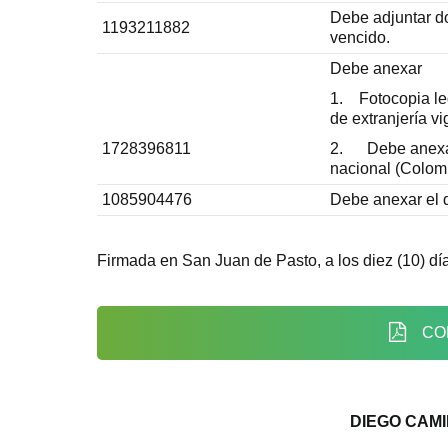
Debe adjuntar d
1193211882
vencido.
Debe anexar
1. Fotocopia leg
de extranjería vi
1728396811
2. Debe anexar 
nacional (Colombi
1085904476
Debe anexar el d
Firmada en San Juan de Pasto, a los diez (10) día
CO
DIEGO CAM