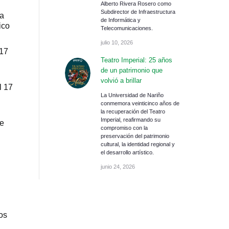
Alberto Rivera Rosero como
Subdirector de Infraestructura
 a
de Informática y
ico
Telecomunicaciones.
julio 10, 2026
 17
Teatro Imperial: 25 años
de un patrimonio que
volvió a brillar
l 17
La Universidad de Nariño
conmemora veinticinco años de
la recuperación del Teatro
Imperial, reafirmando su
de
compromiso con la
preservación del patrimonio
cultural, la identidad regional y
el desarrollo artístico.
junio 24, 2026
os