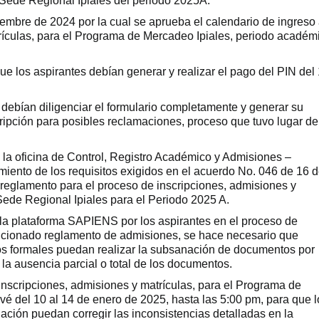
Sede Regional Ipiales del periodo 2025A.
embre de 2024 por la cual se aprueba el calendario de ingreso
rículas, para el Programa de Mercadeo Ipiales, periodo académ
que los aspirantes debían generar y realizar el pago del PIN del
s debían diligenciar el formulario completamente y generar su
scripción para posibles reclamaciones, proceso que tuvo lugar de
, la oficina de Control, Registro Académico y Admisiones –
miento de los requisitos exigidos en el acuerdo No. 046 de 16 
 reglamento para el proceso de inscripciones, admisiones y
Sede Regional Ipiales para el Periodo 2025 A.
 la plataforma SAPIENS por los aspirantes en el proceso de
encionado reglamento de admisiones, se hace necesario que
os formales puedan realizar la subsanación de documentos por
 la ausencia parcial o total de los documentos.
 inscripciones, admisiones y matrículas, para el Programa de
é del 10 al 14 de enero de 2025, hasta las 5:00 pm, para que l
ación puedan corregir las inconsistencias detalladas en la