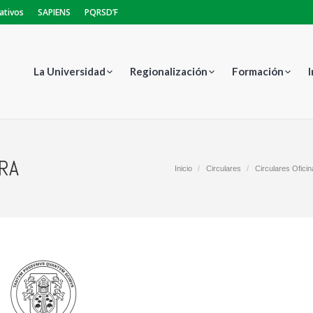
ativos
SAPIENS
PQRSD’F
La Universidad
Regionalización
Formación
ARA
Estás aquí:
Inicio
Circulares
Circulares Ofici