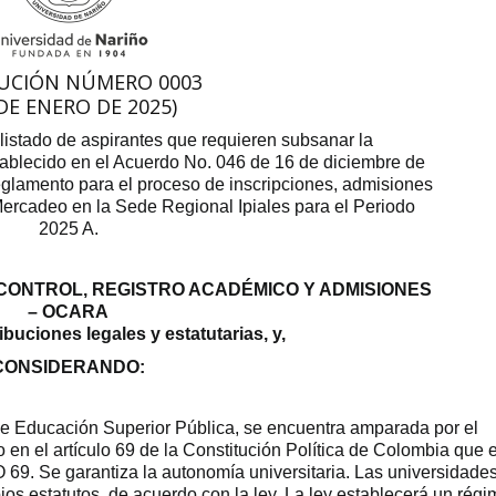
UCIÓN NÚMERO 0003
 DE ENERO DE 2025)
 listado de aspirantes que requieren subsanar la
ablecido en el Acuerdo No. 046 de 16 de diciembre de
eglamento para el proceso de inscripciones, admisiones
Mercadeo en la Sede Regional Ipiales para el Periodo
2025 A.
 CONTROL, REGISTRO ACADÉMICO Y ADMISIONES
– OCARA
buciones legales y estatutarias, y,
CONSIDERANDO:
 de Educación Superior Pública, se encuentra amparada por el
 en el artículo 69 de la Constitución Política de Colombia que 
O 69. Se garantiza la autonomía universitaria. Las universidade
pios estatutos, de acuerdo con la ley. La ley establecerá un rég