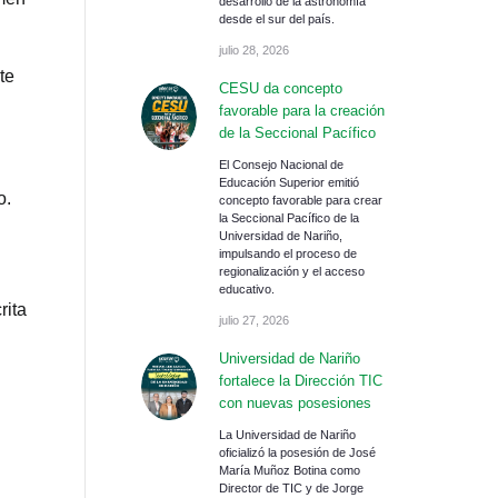
desarrollo de la astronomía
desde el sur del país.
julio 28, 2026
te
CESU da concepto
favorable para la creación
de la Seccional Pacífico
El Consejo Nacional de
Educación Superior emitió
o.
concepto favorable para crear
la Seccional Pacífico de la
Universidad de Nariño,
impulsando el proceso de
regionalización y el acceso
educativo.
rita
julio 27, 2026
Universidad de Nariño
fortalece la Dirección TIC
con nuevas posesiones
La Universidad de Nariño
oficializó la posesión de José
María Muñoz Botina como
Director de TIC y de Jorge