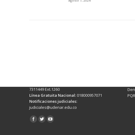
agosto 7, 2026
Contactos Sede Pasto
Ubic
Pasto - Nariño, Colombia
Tra
Torobajo - Calle 18 Carrera 50
info
Conmutador:
(+602)7244309 - 7311449
Ext. 500
Sis
Línea Anticorrupción:
(+602)7244309 -
Rec
7311449 Ext.1260
Denu
Línea Gratuita Nacional:
018000957071
PQR
Notificaciones judiciales:
judiciales@udenar.edu.co
Encuéntranos en: