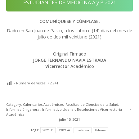
ESTUDIANTES DE MEDICINA A y B 2021
COMUNÍQUESE Y CÚMPLASE.
Dado en San Juan de Pasto, a los catorce (14) días del mes de
julio de dos mil veintiuno (2021)
Original Firmado
JORGE FERNANDO NAVIA ESTRADA
Vicerrector Académico
Número de vistas:
2.941
Category:
Calendarios Académicos
,
Facultad de Ciencias de la Salud
,
Información general
,
Informativo Udenar
,
Resoluciones Vicerrectoría
Académica
julio 15, 2021
Tags:
2021 B
2021-A
medicina
Udenar