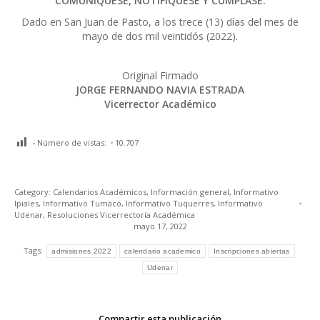
COMUNÍQUESE, NOTIFÍQUESE Y CÚMPLASE.
Dado en San Juan de Pasto, a los trece (13) días del mes de
mayo de dos mil veintidós (2022).
Original Firmado
JORGE FERNANDO NAVIA ESTRADA
Vicerrector Académico
Número de vistas:
10.707
Category:
Calendarios Académicos
,
Información general
,
Informativo
Ipiales
,
Informativo Tumaco
,
Informativo Tuquerres
,
Informativo
Udenar
,
Resoluciones Vicerrectoría Académica
mayo 17, 2022
Tags:
admisiones 2022
calendario academico
Inscripciones abiertas
Udenar
Compartir esta publicación