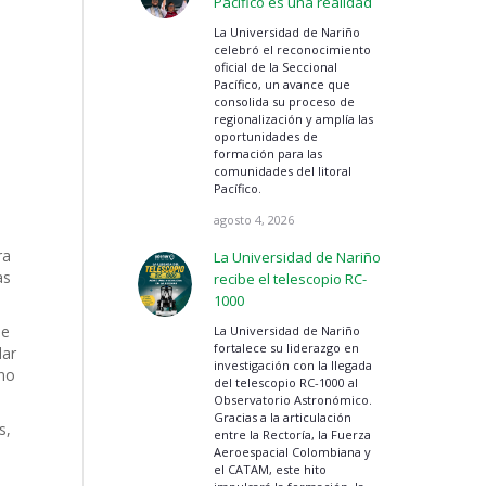
Pacífico es una realidad
La Universidad de Nariño
celebró el reconocimiento
oficial de la Seccional
Pacífico, un avance que
consolida su proceso de
regionalización y amplía las
oportunidades de
formación para las
comunidades del litoral
Pacífico.
agosto 4, 2026
ra
La Universidad de Nariño
as
recibe el telescopio RC-
1000
se
La Universidad de Nariño
fortalece su liderazgo en
dar
investigación con la llegada
ino
del telescopio RC-1000 al
Observatorio Astronómico.
Gracias a la articulación
s,
entre la Rectoría, la Fuerza
Aeroespacial Colombiana y
el CATAM, este hito