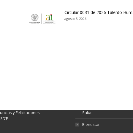
Circular 0031 de 2026 Talento Hu
agosto 5, 2026
ación y Contacto
Intenciones de Contratación
nsparencia y acceso a
Rendición de Cuentas
rmación pública
Gestión de Calidad
tema de Preguntas, Quejas,
lamos, Sugerencias,
Fondo de Seguridad Social 
ncias y Felicitaciones –
Salud
SD’F
Bienestar