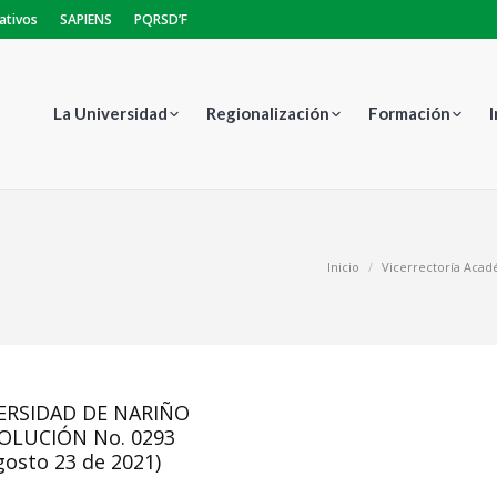
ativos
SAPIENS
PQRSD’F
La Universidad
Regionalización
Formación
Estás aquí:
Inicio
Vicerrectoría Aca
ERSIDAD DE NARIÑO
OLUCIÓN No. 0293
gosto 23 de 2021)