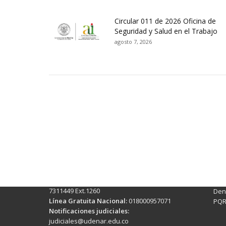
Circular 011 de 2026 Oficina de
Seguridad y Salud en el Trabajo
agosto 7, 2026
Contactos Sede Pasto
Ubic
Pasto - Nariño, Colombia
Tra
Torobajo - Calle 18 Carrera 50
info
Conmutador:
(+602)7244309 - 7311449
Ext. 500
Sis
Línea Anticorrupción:
(+602)7244309 -
Rec
7311449 Ext.1260
Denu
Línea Gratuita Nacional:
018000957071
PQR
Notificaciones judiciales:
judiciales@udenar.edu.co