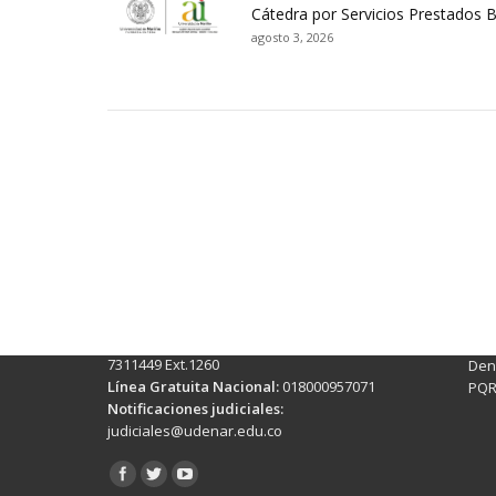
Cátedra por Servicios Prestados 
agosto 3, 2026
Contactos Sede Pasto
Ubic
Pasto - Nariño, Colombia
Tra
Torobajo - Calle 18 Carrera 50
info
Conmutador:
(+602)7244309 - 7311449
Ext. 500
Sis
Línea Anticorrupción:
(+602)7244309 -
Rec
7311449 Ext.1260
Denu
Línea Gratuita Nacional:
018000957071
PQR
Notificaciones judiciales:
judiciales@udenar.edu.co
Encuéntranos en: