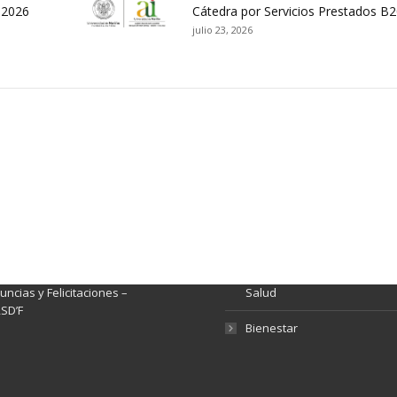
B2026
Cátedra por Servicios Prestados B
julio 23, 2026
ación y Contacto
Intenciones de Contratación
nsparencia y acceso a
Rendición de Cuentas
rmación pública
Gestión de Calidad
tema de Preguntas, Quejas,
lamos, Sugerencias,
Fondo de Seguridad Social 
ncias y Felicitaciones –
Salud
SD’F
Bienestar