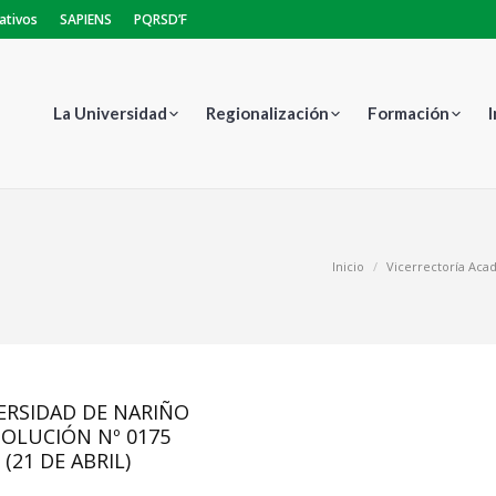
ativos
SAPIENS
PQRSD’F
La Universidad
Regionalización
Formación
Estás aquí:
Inicio
Vicerrectoría Aca
ERSIDAD DE NARIÑO
SOLUCIÓN Nº 0175
(21 DE ABRIL)