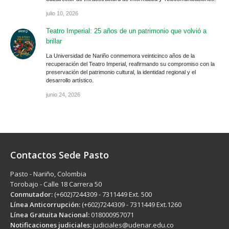
julio 10, 2026
Teatro Imperial: 25 años de un patrimonio que volvió a
brillar
La Universidad de Nariño conmemora veinticinco años de la
recuperación del Teatro Imperial, reafirmando su compromiso con la
preservación del patrimonio cultural, la identidad regional y el
desarrollo artístico.
junio 24, 2026
Contactos Sede Pasto
Pasto - Nariño, Colombia
Torobajo - Calle 18 Carrera 50
Conmutador:
(+602)7244309 - 7311449 Ext. 500
Línea Anticorrupción:
(+602)7244309 - 7311449 Ext.1260
Línea Gratuita Nacional:
018000957071
Notificaciones judiciales:
judiciales@udenar.edu.co