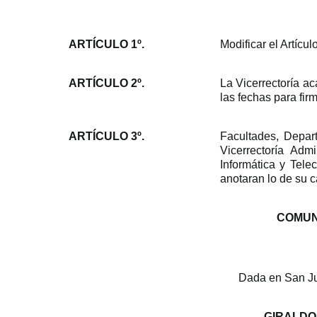
ARTÍCULO 1º.
Modificar el Artícu
ARTÍCULO 2º.
La Vicerrectoría a
las fechas para fir
ARTÍCULO 3º.
Facultades, Depar
Vicerrectoría Admi
Informática y Tel
anotaran lo de su c
COMUN
Dada en San Juan 
GIRALDO