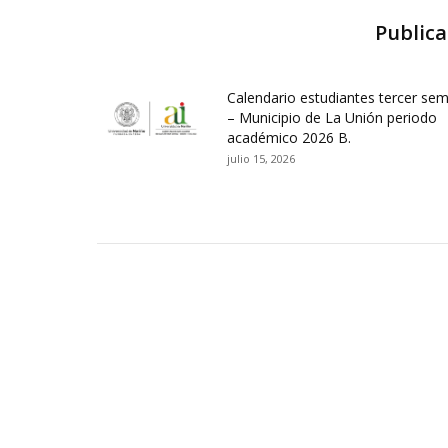
Publica
Calendario estudiantes tercer se
– Municipio de La Unión periodo
académico 2026 B.
julio 15, 2026
Contactos Sede Pasto
Ubic
Pasto - Nariño, Colombia
Tra
Torobajo - Calle 18 Carrera 50
info
Conmutador:
(+602)7244309 - 7311449
Ext. 500
Sis