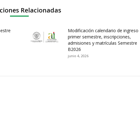
ciones Relacionadas
mestre
Modificación calendario de ingreso 
primer semestre, inscripciones,
admisiones y matrículas Semestre
B2026
junio 4, 2026
ación y Contacto
Intenciones de Contratación
nsparencia y acceso a
Rendición de Cuentas
rmación pública
Gestión de Calidad
tema de Preguntas, Quejas,