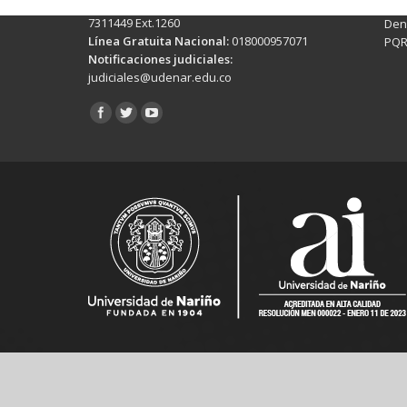
Línea Anticorrupción:
(+602)7244309 -
Rec
7311449 Ext.1260
Denu
Línea Gratuita Nacional:
018000957071
PQR
Notificaciones judiciales:
judiciales@udenar.edu.co
Encuéntranos en: