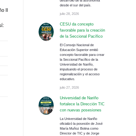
desarrollo de la astronomía
desde el sur del país.
o II
julio 28, 2026
CESU da concepto
í:
favorable para la creación
de la Seccional Pacífico
El Consejo Nacional de
Educación Superior emitió
S
concepto favorable para crear
la Seccional Pacífico de la
Universidad de Nariño,
impulsando el proceso de
regionalización y el acceso
educativo.
julio 27, 2026
Universidad de Nariño
fortalece la Dirección TIC
con nuevas posesiones
La Universidad de Nariño
oficializó la posesión de José
María Muñoz Botina como
Director de TIC y de Jorge