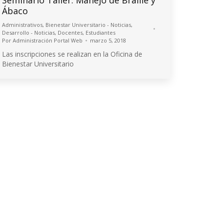
Seminario Taller: Manejo de Braille y
Ábaco
Administrativos
,
Bienestar Universitario - Noticias
,
Desarrollo - Noticias
,
Docentes
,
Estudiantes
Por
Administración Portal Web
marzo 5, 2018
Las inscripciones se realizan en la Oficina de
Bienestar Universitario
© 2026 Universidad de Nariño
Algunos derechos reservados.
Contacto página web:
Cr. 33 No. 5 - 121 Las Acacias