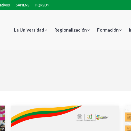
ativos
SAPIENS
PQRSD’F
La Universidad
Regionalización
Formación
Estás aquí: