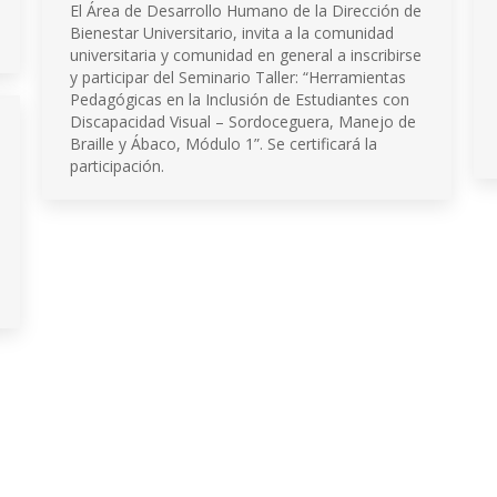
El Área de Desarrollo Humano de la Dirección de
Bienestar Universitario, invita a la comunidad
universitaria y comunidad en general a inscribirse
y participar del Seminario Taller: “Herramientas
Pedagógicas en la Inclusión de Estudiantes con
Discapacidad Visual – Sordoceguera, Manejo de
Braille y Ábaco, Módulo 1”. Se certificará la
participación.
Institución de Educación Superior
Acreditación de Alta calidad, Resolución No. 000022 - Enero 11 de 2023
Vigilada por MINEDUCACIÓN