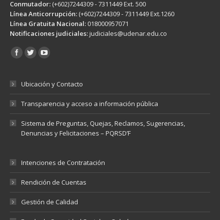
Conmutador:
(+602)7244309 - 7311449 Ext. 500
Línea Anticorrupción:
(+602)7244309 - 7311449 Ext.1260
Línea Gratuita Nacional:
018000957071
Notificaciones judiciales:
judiciales@udenar.edu.co
Encuéntranos en:
Ubicación y Contacto
Transparencia y acceso a información pública
Sistema de Preguntas, Quejas, Reclamos, Sugerencias,
Denuncias y Felicitaciones – PQRSD’F
Intenciones de Contratación
Rendición de Cuentas
Gestión de Calidad