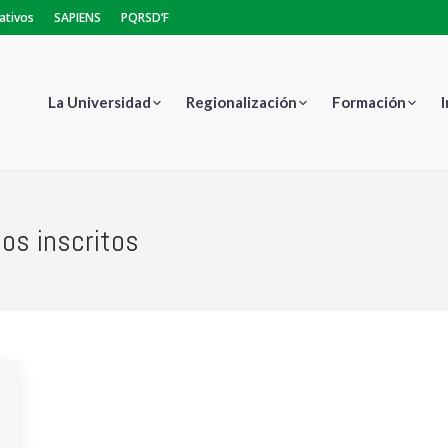
ativos
SAPIENS
PQRSD’F
La Universidad
Regionalización
Formación
os inscritos
Estás aquí: