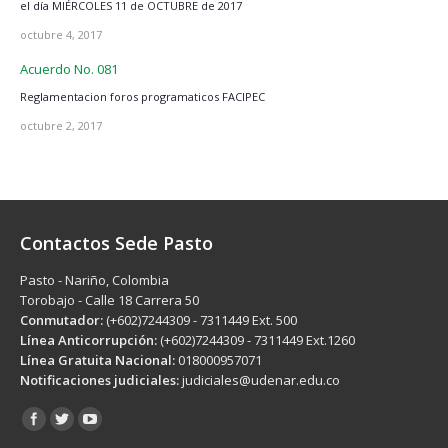
el día MIÉRCOLES 11 de OCTUBRE de 2017
octubre 4, 2017
Acuerdo No. 081
Reglamentacion foros programaticos FACIPEC
octubre 2, 2017
Contactos Sede Pasto
Pasto - Nariño, Colombia
Torobajo - Calle 18 Carrera 50
Conmutador:
(+602)7244309 - 7311449 Ext. 500
Línea Anticorrupción:
(+602)7244309 - 7311449 Ext.1260
Línea Gratuita Nacional:
018000957071
Notificaciones judiciales:
judiciales@udenar.edu.co
Encuéntranos en: