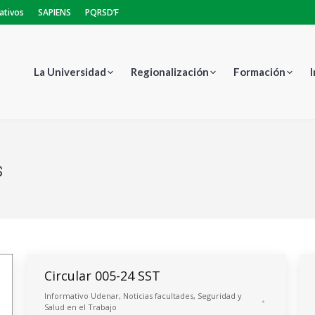
ativos
SAPIENS
PQRSD’F
La Universidad
Regionalización
Formación
s
Estás aquí:
Circular 005-24 SST
Informativo Udenar
,
Noticias facultades
,
Seguridad y
Salud en el Trabajo