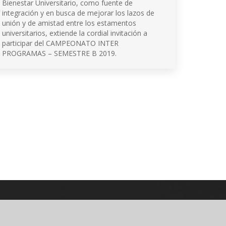
Bienestar Universitario, como fuente de
integración y en busca de mejorar los lazos de
unión y de amistad entre los estamentos
universitarios, extiende la cordial invitación a
participar del CAMPEONATO INTER
PROGRAMAS – SEMESTRE B 2019.
© 2026 Universidad de Nariño
Algunos derechos reservados.
Contacto página web:
Cr. 33 No. 5 - 121 Las Acacias
Bloque 5, Piso 5, Oficina 501
PQRSD'F