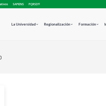
ativos
SAPIENS
PQRSD’F
La Universidad
Regionalización
Formación
o
Estás aquí: