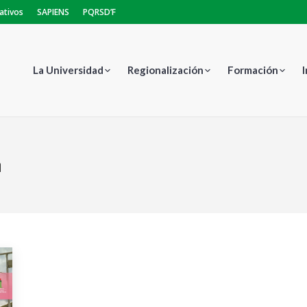
ativos
SAPIENS
PQRSD’F
La Universidad
Regionalización
Formación
n
Estás aquí: