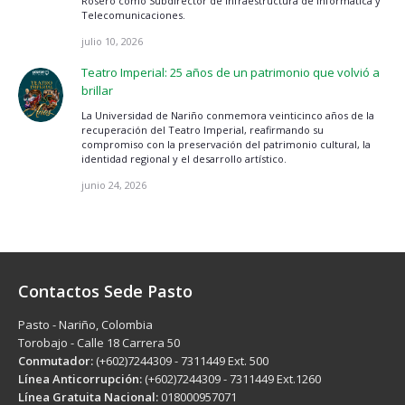
Rosero como Subdirector de Infraestructura de Informática y
Telecomunicaciones.
julio 10, 2026
Teatro Imperial: 25 años de un patrimonio que volvió a
brillar
La Universidad de Nariño conmemora veinticinco años de la
recuperación del Teatro Imperial, reafirmando su
compromiso con la preservación del patrimonio cultural, la
identidad regional y el desarrollo artístico.
junio 24, 2026
Contactos Sede Pasto
Pasto - Nariño, Colombia
Torobajo - Calle 18 Carrera 50
Conmutador:
(+602)7244309 - 7311449 Ext. 500
Línea Anticorrupción:
(+602)7244309 - 7311449 Ext.1260
Línea Gratuita Nacional:
018000957071