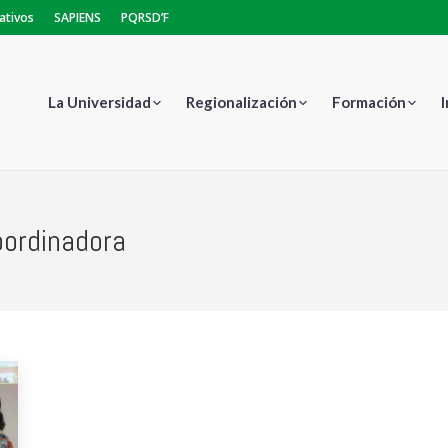
ativos
SAPIENS
PQRSD’F
La Universidad
Regionalización
Formación
ordinadora
Estás aquí: