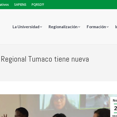
ativos
SAPIENS
PQRSD’F
La Universidad
Regionalización
Formación
e Regional Tumaco tiene nueva
Es
No
20