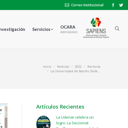
Correo Institucional
OCARA
Investigación
Servicios
Admisiones
tás aquí:
Inicio
Noticias
2022
Rectoría
La Universidad de Nariño Sede…
Artículos Recientes
v
La Udenar celebra un
2
logro: La Seccional
22