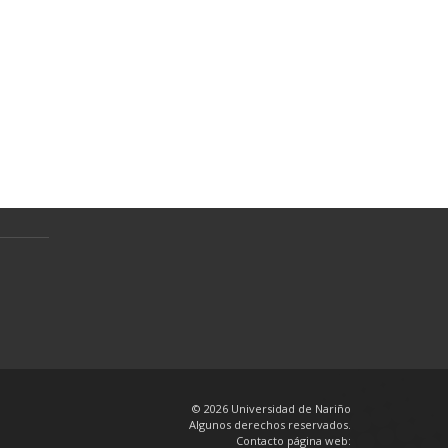
Normativa
Preguntas Frecuentes
Política de tratamiento de datos
personales
en
© 2026 Universidad de Nariño
Algunos derechos reservados.
Contacto página web: