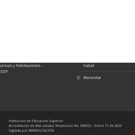
ación y Contacto
Intenciones de Contratación
nsparencia y acceso a
Rendición de Cuentas
rmación pública
Gestión de Calidad
tema de Preguntas, Quejas,
lamos, Sugerencias,
Fondo de Seguridad Social 
ncias y Felicitaciones –
Salud
SD’F
Bienestar
Institución de Educación Superior
Acreditación de Alta calidad, Resolución No. 000022 - Enero 11 de 2023
Vigilada por MINEDUCACIÓN