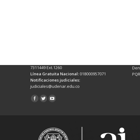
Contactos Sede Pasto
Ubic
Pasto - Nariño, Colombia
Tra
Torobajo - Calle 18 Carrera 50
info
Conmutador:
(+602)7244309 - 7311449
Ext. 500
Sis
Línea Anticorrupción:
(+602)7244309 -
Rec
7311449 Ext.1260
Denu
Línea Gratuita Nacional:
018000957071
PQR
Notificaciones judiciales:
judiciales@udenar.edu.co
Encuéntranos en: