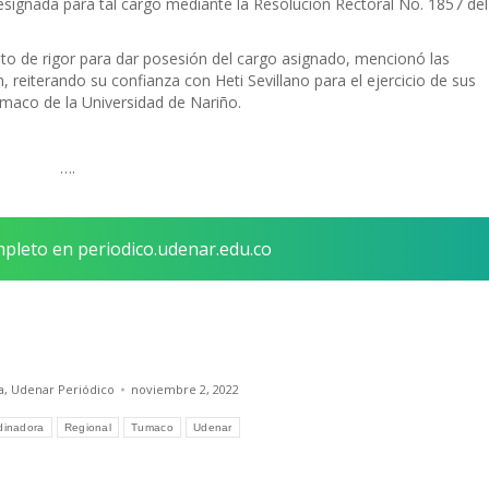
signada para tal cargo mediante la Resolución Rectoral No. 1857 del
to de rigor para dar posesión del cargo asignado, mencionó las
, reiterando su confianza con Heti Sevillano para el ejercicio de sus
maco de la Universidad de Nariño.
….
mpleto en periodico.udenar.edu.co
a
,
Udenar Periódico
noviembre 2, 2022
dinadora
Regional
Tumaco
Udenar