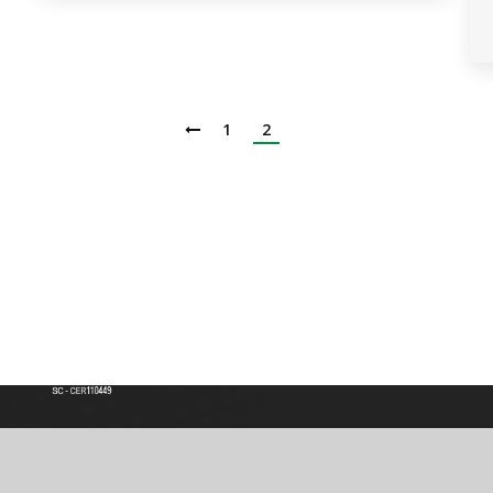
1
2
Institución de Educación Superior
Acreditación de Alta calidad, Resolución No. 000022 - Enero 11 de 2023
Vigilada por MINEDUCACIÓN