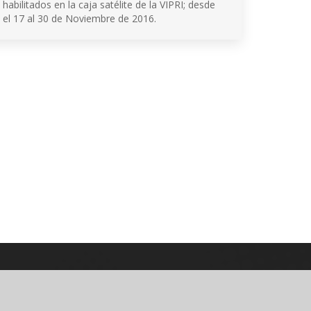
habilitados en la caja satélite de la VIPRI; desde
el 17 al 30 de Noviembre de 2016.
© 2026 Universidad de Nariño
Algunos derechos reservados.
Contacto página web:
Cr. 33 No. 5 - 121 Las Acacias
Bloque 5, Piso 5, Oficina 501
PQRSD'F